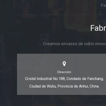
Fa
Fabr
Creamos envases de vidrio innova
Dirección
Cristal Industrial No.188, Condado de Fanchang,
Ciudad de Wuhu, Provincia de Anhui, China.