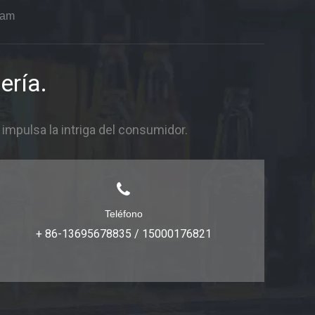
ram
ería.
mpulsa la intriga del consumidor.
Teléfono
+ 86-13695678835 / 15000176821