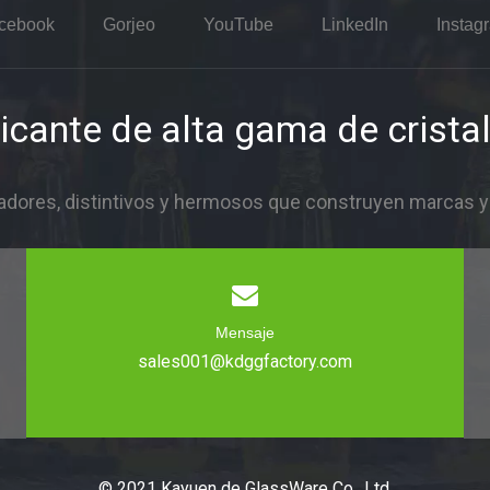
cebook
Gorjeo
YouTube
LinkedIn
Instag
icante de alta gama de cristal
dores, distintivos y hermosos que construyen marcas y i
Mensaje
sales001@kdggfactory.com
© 2021 Kayuen de GlassWare Co., Ltd.