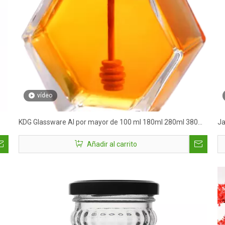
vídeo
KDG Glassware Al por mayor de 100 ml 180ml 280ml 380
Ja
ml de jarras de miel de vidrio con tapas
50
Añadir al carrito
a