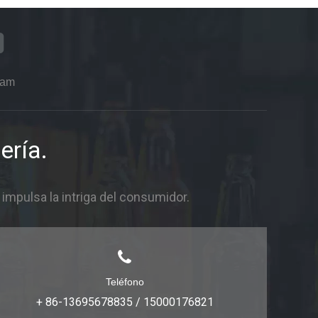
ram
ería.
mpulsa la intriga del consumidor.
Teléfono
+ 86-13695678835 / 15000176821