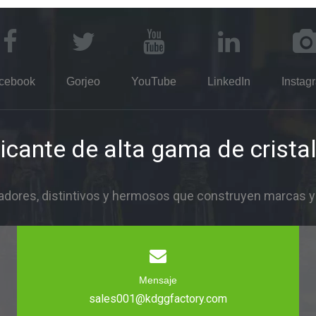
cebook
Gorjeo
YouTube
LinkedIn
Instag
icante de alta gama de cristal
dores, distintivos y hermosos que construyen marcas y i
Mensaje
sales001@kdggfactory.com