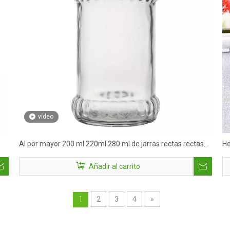
vídeo
Al por mayor 200 ml 220ml 280 ml de jarras rectas rectas
He
de vidrio empaquetado de alimentos jarras de vidrio
al
Añadir al carrito
frascos de vidrio con fabricante de tapa
2
3
4
»
1