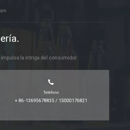
ram
ería.
mpulsa la intriga del consumidor.
Teléfono
+ 86-13695678835 / 15000176821