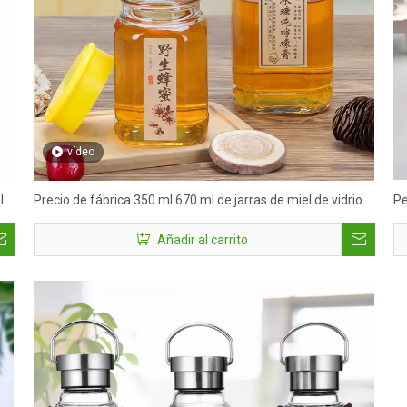
vídeo
l
Precio de fábrica 350 ml 670 ml de jarras de miel de vidrio
Pe
cuadrado con tapa de plástico
de
Añadir al carrito