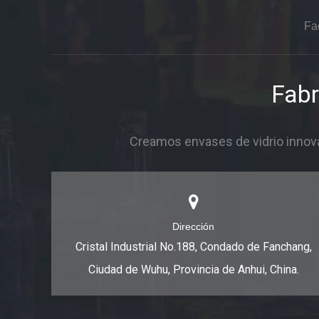
Fa
Fabr
Creamos envases de vidrio innova
Dirección
Cristal Industrial No.188, Condado de Fanchang,
Ciudad de Wuhu, Provincia de Anhui, China.