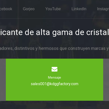
cebook
Gorjeo
YouTube
LinkedIn
Instag
icante de alta gama de cristal
dores, distintivos y hermosos que construyen marcas y i
Mensaje
sales001@kdggfactory.com