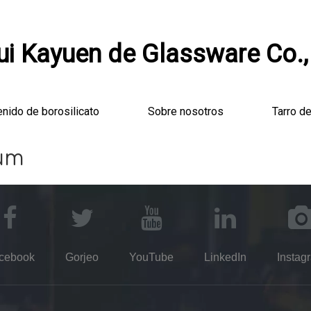
i Kayuen de Glassware Co.,
enido de borosilicato
Sobre nosotros
Tarro de
um
cebook
Gorjeo
YouTube
LinkedIn
Instag