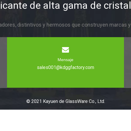
icante de alta gama de cristal
dores, distintivos y hermosos que construyen marcas y i
Mensaje
sales001@kdggfactory.com
© 2021 Kayuen de GlassWare Co., Ltd.