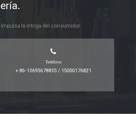
ería.
mpulsa la intriga del consumidor.
Teléfono
+ 86-13695678835 / 15000176821