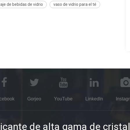
je de bebidas de vidrio
vaso de vidrio para el té
cebook
Gorjeo
YouTube
LinkedIn
Instag
icante de alta gama de cristal