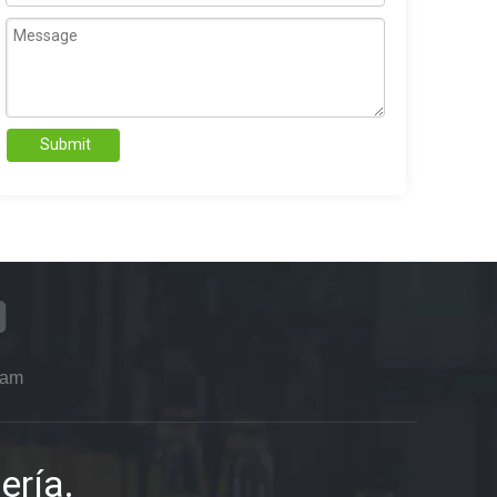
Submit
ram
ería.