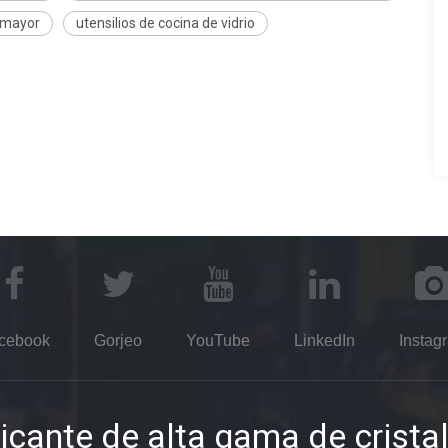
r mayor
utensilios de cocina de vidrio
cebook
Gorjeo
YouTube
LinkedIn
Instag
icante de alta gama de cristal