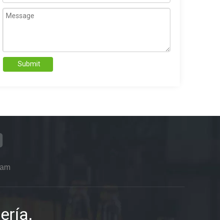
Submit
ram
ería.