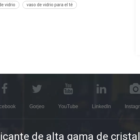
e vidrio
vaso de vidrio para el té
cebook
Gorjeo
YouTube
LinkedIn
Instag
icante de alta gama de cristal