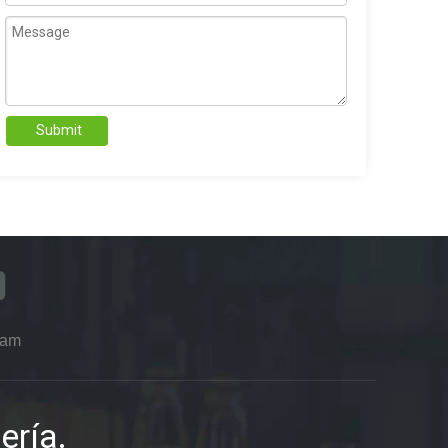
Submit
ram
ería.